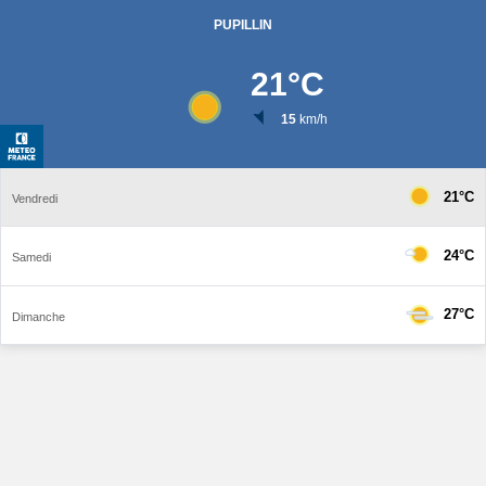
PUPILLIN
21
°C
15
km/h
21°C
Vendredi
24°C
Samedi
27°C
Dimanche