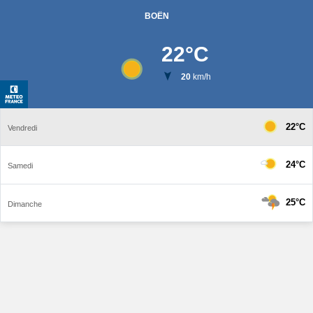
BOËN
22
°C
20
km/h
22°C
Vendredi
24°C
Samedi
25°C
Dimanche