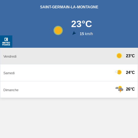
SAINT-GERMAIN-LA-MONTAGNE
23
°C
15
km/h
23°C
Vendredi
24°C
Samedi
26°C
Dimanche