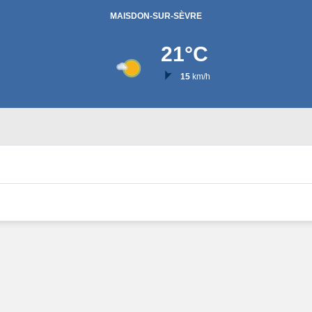
MAISDON-SUR-SÈVRE
21
°C
15
km/h