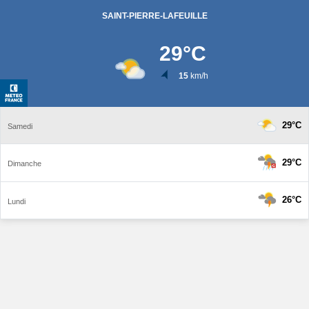
SAINT-PIERRE-LAFEUILLE
29
°C
15
km/h
29°C
Samedi
29°C
Dimanche
26°C
Lundi