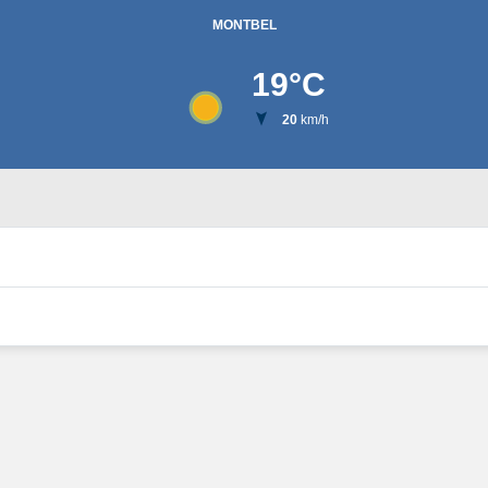
MONTBEL
19
°C
20
km/h