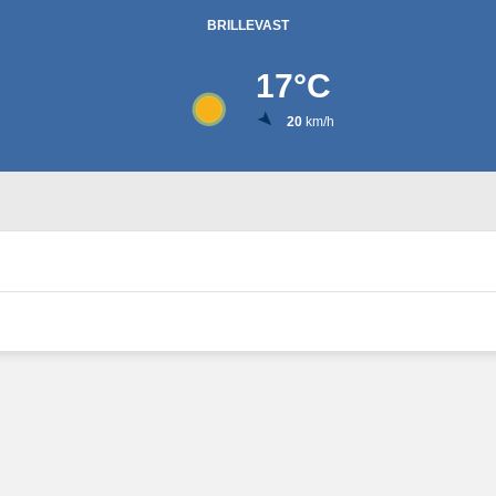
BRILLEVAST
17
°C
20
km/h