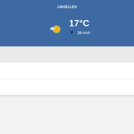
LINSELLES
17
°C
25
km/h