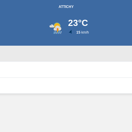
ATTICHY
23
°C
15
km/h