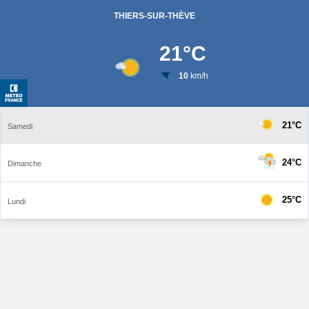
THIERS-SUR-THÈVE
21
°C
10
km/h
21°C
Samedi
24°C
Dimanche
25°C
Lundi