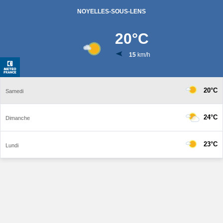
NOYELLES-SOUS-LENS
20
°C
15
km/h
20°C
Samedi
24°C
Dimanche
23°C
Lundi