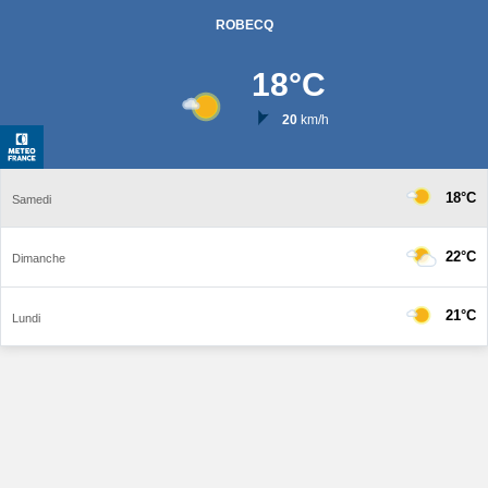
ROBECQ
18
°C
20
km/h
18°C
Samedi
22°C
Dimanche
21°C
Lundi