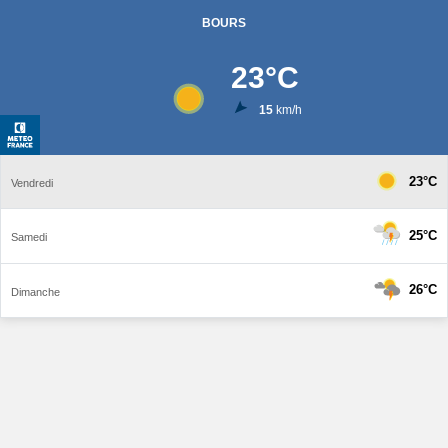
BOURS
23
°C
15
km/h
23°C
Vendredi
25°C
Samedi
26°C
Dimanche