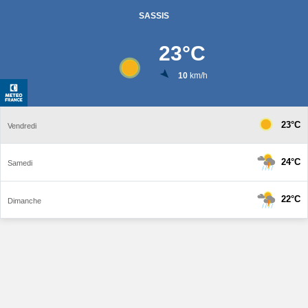
SASSIS
23
°C
10
km/h
23°C
Vendredi
24°C
Samedi
22°C
Dimanche