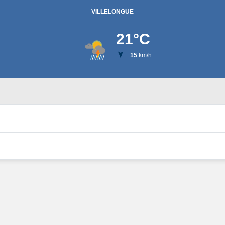
VILLELONGUE
21
°C
15
km/h