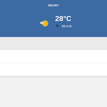
MAURY
28
°C
20
km/h