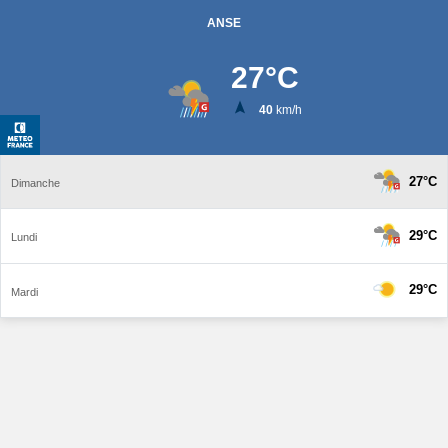
ANSE
27
°C
40
km/h
27°C
Dimanche
29°C
Lundi
29°C
Mardi