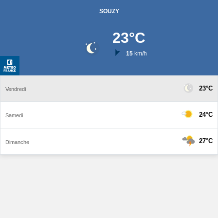
SOUZY
23
°C
15
km/h
23°C
Vendredi
24°C
Samedi
27°C
Dimanche