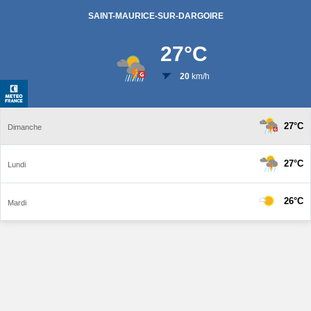
SAINT-MAURICE-SUR-DARGOIRE
27
°C
20
km/h
27°C
Dimanche
27°C
Lundi
26°C
Mardi