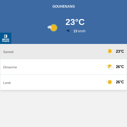
GOUHENANS
23
°C
15
km/h
23°C
Samedi
26°C
Dimanche
26°C
Lundi