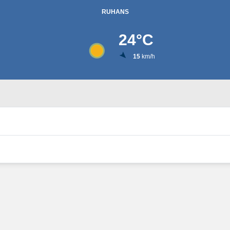
RUHANS
24
°C
15
km/h