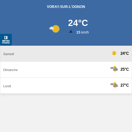
VORAY-SUR-L'OGNON
24
°C
15
km/h
24°C
Samedi
25°C
Dimanche
27°C
Lundi