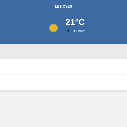
LE NOYER
21
°C
15
km/h