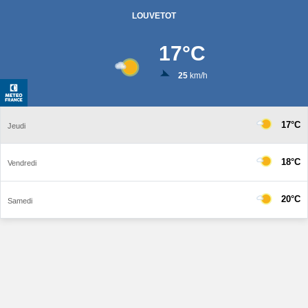
LOUVETOT
17
°C
25
km/h
17°C
Jeudi
18°C
Vendredi
20°C
Samedi