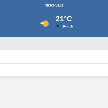
OBSONVILLE
21
°C
20
km/h