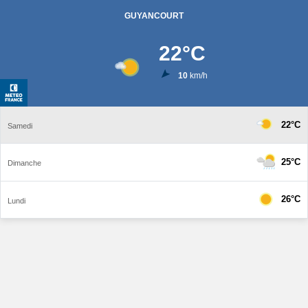
GUYANCOURT
22
°C
10
km/h
22°C
Samedi
25°C
Dimanche
26°C
Lundi