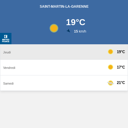
SAINT-MARTIN-LA-GARENNE
19
°C
15
km/h
19°C
Jeudi
17°C
Vendredi
21°C
Samedi