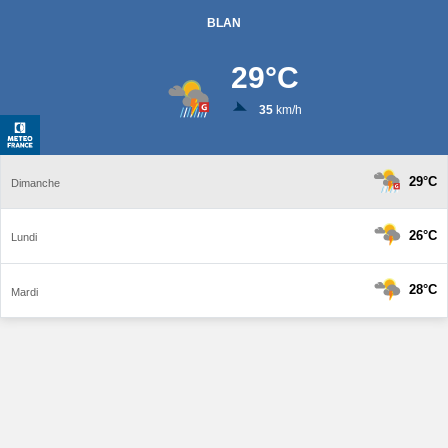
BLAN
29
°C
35
km/h
29°C
Dimanche
26°C
Lundi
28°C
Mardi