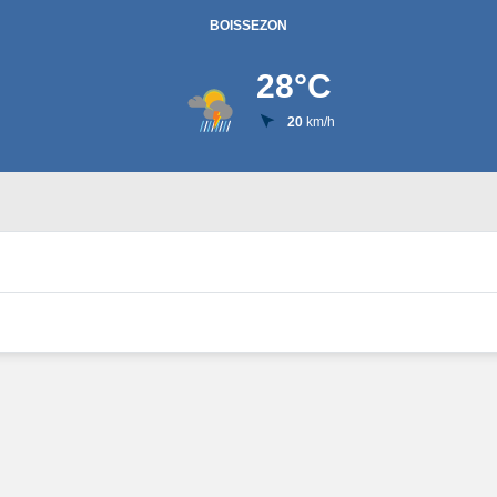
BOISSEZON
28
°C
20
km/h