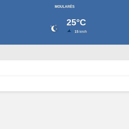
MOULARÈS
25
°C
15
km/h