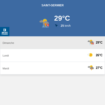
SAINT-GERMIER
29
°C
25
km/h
29°C
Dimanche
26°C
Lundi
27°C
Mardi