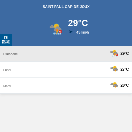
SAINT-PAUL-CAP-DE-JOUX
29
°C
45
km/h
29°C
Dimanche
27°C
Lundi
28°C
Mardi