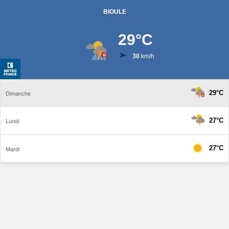
BIOULE
29
°C
30
km/h
29°C
Dimanche
27°C
Lundi
27°C
Mardi