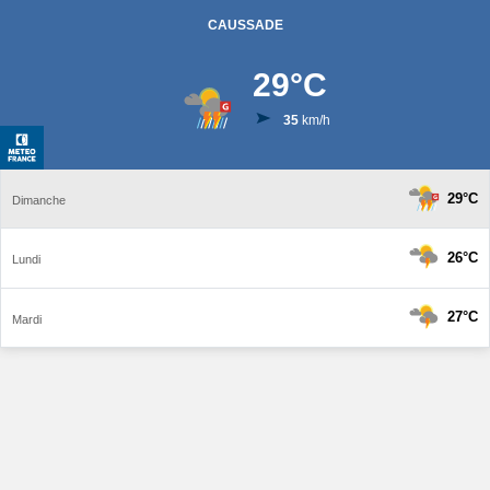
CAUSSADE
29
°C
35
km/h
29°C
Dimanche
26°C
Lundi
27°C
Mardi