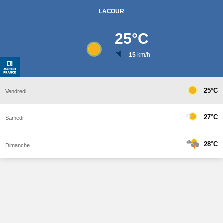
LACOUR
25
°C
15
km/h
25°C
Vendredi
27°C
Samedi
28°C
Dimanche