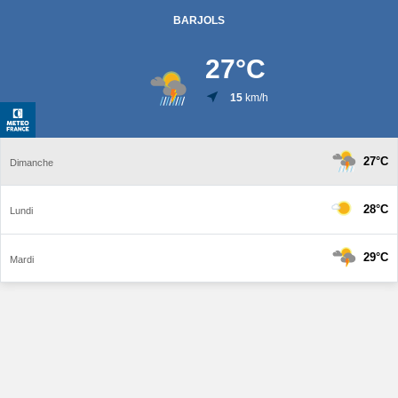
BARJOLS
27
°C
15
km/h
27°C
Dimanche
28°C
Lundi
29°C
Mardi