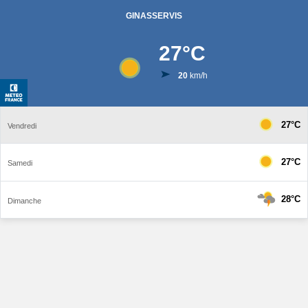
GINASSERVIS
27
°C
20
km/h
27°C
Vendredi
27°C
Samedi
28°C
Dimanche