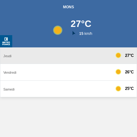
MONS
27
°C
15
km/h
27°C
Jeudi
26°C
Vendredi
25°C
Samedi