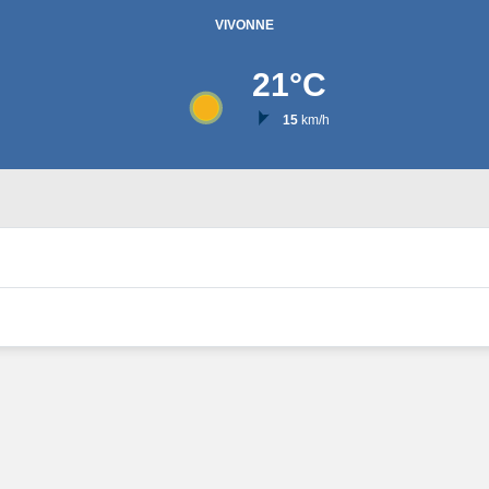
VIVONNE
21
°C
15
km/h