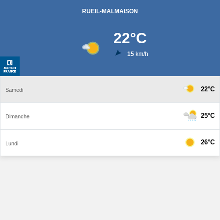
RUEIL-MALMAISON
22
°C
15
km/h
22°C
Samedi
25°C
Dimanche
26°C
Lundi