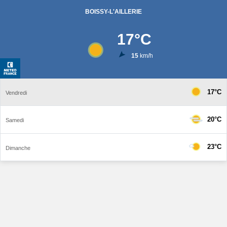
BOISSY-L'AILLERIE
17
°C
15
km/h
17°C
Vendredi
20°C
Samedi
23°C
Dimanche