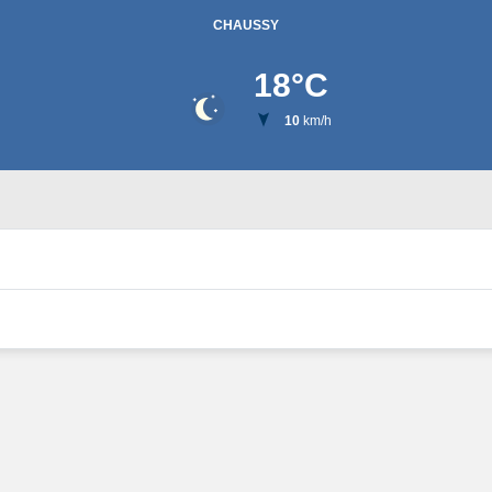
CHAUSSY
18
°C
10
km/h