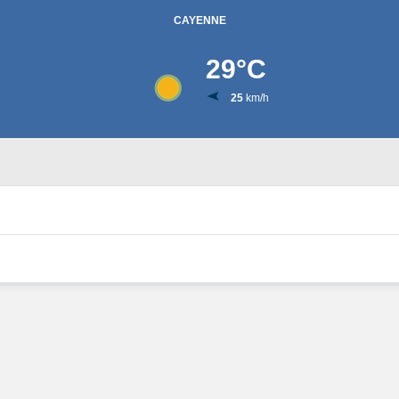
CAYENNE
29
°C
25
km/h