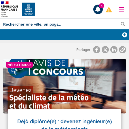
4
Prévisions
Partager
TOUS LES RÉSULTATS
MÉTÉO-FRANCE
Articles
Déjà diplômé(e) : devenez ingénieur(e)