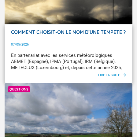
COMMENT CHOISIT-ON LE NOM D’UNE TEMPÊTE ?
07/05/2026
En partenariat avec les services météorologiques
AEMET (Espagne), IPMA (Portugal), IRM (Belgique),
METEOLUX (Luxembourg) et, depuis cette année 2025,
Meteo ANDORRA (Andorre), Météo-France nomme les
tempêtes susceptibles de toucher l'un de ces pays.
Infoclimat / M@V
QUESTIONS