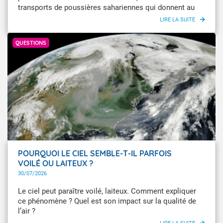
transports de poussières sahariennes qui donnent au
ciel une couleur orangée et un peu sable au sol. Dépôt
de poussières, qualité de l’air, couleur du ciel,
Météo-France
changement climatique… Quelques éléments
QUESTIONS
d’explication.
POURQUOI LE CIEL SEMBLE-T-IL PARFOIS
VOILÉ OU LAITEUX ?
30/07/2026
Le ciel peut paraître voilé, laiteux. Comment expliquer
ce phénomène ? Quel est son impact sur la qualité de
l’air ?