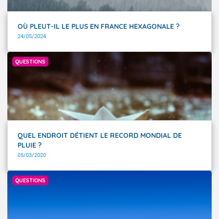
OÙ PLEUT-IL LE PLUS EN FRANCE HEXAGONALE ?
24/05/2024
Getty Images
QUESTIONS
QUEL ENDROIT DÉTIENT LE RECORD MONDIAL DE
PLUIE ?
05/03/2020
Getty Images
QUESTIONS