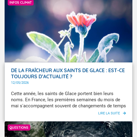
INFOS CLIMAT
DE LA FRAÎCHEUR AUX SAINTS DE GLACE : EST-CE
TOUJOURS D’ACTUALITÉ ?
12/05/2026
Cette année, les saints de Glace portent bien leurs
noms. En France, les premières semaines du mois de
mai s'accompagnent souvent de changements de temps
marqués, avec des températures oscillant entre des
valeurs presque estivales ou encore quasi hivernales.
Météo-France
Les Saints de glace, entre le 11 et le 13 mai, sont ainsi
QUESTIONS
une période traditionnellement redoutée pour les gelées
tardives. Selon les croyances populaires remontant