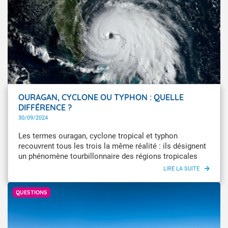
jusqu'au Moyen-Âge, une fois cette période passée, le
gel ne serait plus à craindre. Est-ce réellement le cas ?
OURAGAN, CYCLONE OU TYPHON : QUELLE
DIFFÉRENCE ?
30/09/2024
Les termes ouragan, cyclone tropical et typhon
recouvrent tous les trois la même réalité : ils désignent
un phénomène tourbillonnaire des régions tropicales
associé à des masses pluvio-orageuses organisées et
accompagnées de vents dont la vitesse est supérieure à
Getty Images
64 nœuds, c'est-à-dire 118 km/h (soit force 12 sur
QUESTIONS
l'échelle de Beaufort).