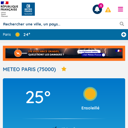
4
24°
Paris
Prévisions
TOUS LES RÉSULTATS
METEO PARIS (75000)
Articles
25°
Ensoleillé