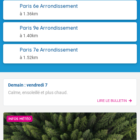
Paris 6e Arrondissement
à 1.36km
Paris 9e Arrondissement
à 1.40km
Paris 7e Arrondissement
à 1.52km
Demain : vendredi 7
Calme, ensoleillé et plus chaud.
LIRE LE BULLETIN
INFOS MÉTÉO