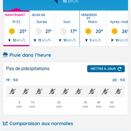
10
km/h
MAINTENANT
JEUDI 06
VENDREDI
07
19:52
Soirée
Nuit
Matin
Après-midi
25°
21°
17°
20°
26°
10
km/h
15
km/h
10
km/h
5
km/h
10
km/h
Pluie dans l'heure
Pas de précipitations
METTRE À JOUR
19 : 50
20 : 50
5
10
20
30
40
50
min
min
min
min
min
min
Comparaison aux normales