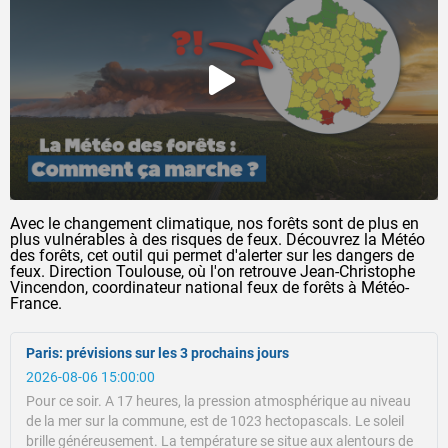
Avec le changement climatique, nos forêts sont de plus en
plus vulnérables à des risques de feux. Découvrez la Météo
des forêts, cet outil qui permet d'alerter sur les dangers de
feux. Direction Toulouse, où l'on retrouve Jean-Christophe
Vincendon, coordinateur national feux de forêts à Météo-
France.
Paris: prévisions sur les 3 prochains jours
2026-08-06 15:00:00
Pour ce soir.
A 17 heures, la pression atmosphérique au niveau
de la mer sur la commune, est de 1023 hectopascals.
Le soleil
brille généreusement.
La température se situe aux alentours de