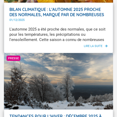
BILAN CLIMATIQUE : L'AUTOMNE 2025 PROCHE
DES NORMALES, MARQUÉ PAR DE NOMBREUSES
INTEMPÉRIES
01/12/2025
L'automne 2025 a été proche des normales, que ce soit
pour les températures, les précipitations ou
l'ensoleillement. Cette saison a connu de nombreuses
intempéries, dont une première tempête hivernale.
Infoclimat / romèze01
PRESSE
TENDANCES POUR L'HIVER : DÉCEMBRE 2025 À