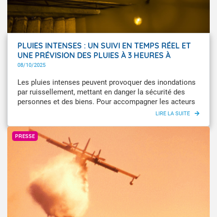
PLUIES INTENSES : UN SUIVI EN TEMPS RÉEL ET
UNE PRÉVISION DES PLUIES À 3 HEURES À
L'ÉCHELLE DES COMMUNES
08/10/2025
Les pluies intenses peuvent provoquer des inondations
par ruissellement, mettant en danger la sécurité des
personnes et des biens. Pour accompagner les acteurs
locaux dans la gestion de crise, Météo-France propose,
depuis 2021, le service APIC, qui permet de suivre en
GettyImages
temps réel les cumuls de précipitations et d’en mesurer
PRESSE
le caractère exceptionnel. Aujourd’hui, cet outil
s’enrichit d’une nouvelle fonctionnalité : la prévision des
pluies pour les trois prochaines heures à l’échelle
communale, pour renforcer l’aide à la décision en
situation de crise.