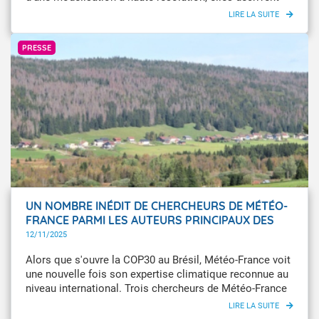
l’intensité de la surchauffe urbaine à une échelle locale.
Une information précieuse pour les collectivités et les
Mathieu Mirabel- L'Œil du Climat -Météo-France
acteurs de l’aménagement qui souhaitent élaborer des
PRESSE
politiques d’adaptation au changement climatique.
UN NOMBRE INÉDIT DE CHERCHEURS DE MÉTÉO-
FRANCE PARMI LES AUTEURS PRINCIPAUX DES
PROCHAINS RAPPORTS DU GIEC
12/11/2025
Alors que s'ouvre la COP30 au Brésil, Météo-France voit
une nouvelle fois son expertise climatique reconnue au
niveau international. Trois chercheurs de Météo-France
ont été retenus comme auteurs principaux pour le 7e
rapport d’évaluation du GIEC du groupe I, dont deux