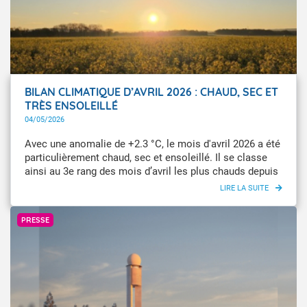
Vigilance orange ou rouge (légèrement au-dessus de la
moyenne de 115), soit environ 1 jour sur 3.
BILAN CLIMATIQUE D’AVRIL 2026 : CHAUD, SEC ET
TRÈS ENSOLEILLÉ
04/05/2026
Avec une anomalie de +2.3 °C, le mois d'avril 2026 a été
particulièrement chaud, sec et ensoleillé. Il se classe
ainsi au 3e rang des mois d’avril les plus chauds depuis
1900 (ex aequo avec avril 2020).
Météo-France
PRESSE