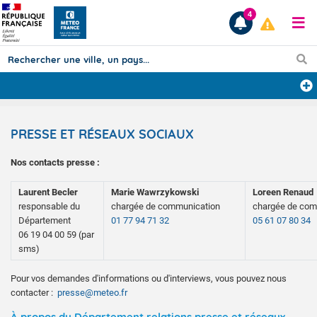
4
Prévisions
PRESSE ET RÉSEAUX SOCIAUX
TOUS LES RÉSULTATS
Nos contacts presse :
Articles
Laurent Becler
Marie Wawrzykowski
Loreen Renaud
responsable du
chargée de communication
chargée de com
Département
01 77 94 71 32
05 61 07 80 34
06 19 04 00 59 (par
sms)
Pour vos demandes d'informations ou d'interviews, vous pouvez nous
contacter :
presse@meteo.fr
À propos du Département relations presse et réseaux