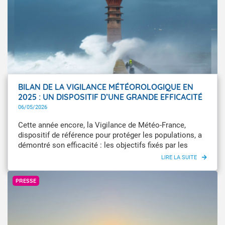
climatique, tous ces outils sont désormais disponibles
sur une page dédiée du site Internet de Météo-France.
BILAN DE LA VIGILANCE MÉTÉOROLOGIQUE EN
2025 : UN DISPOSITIF D’UNE GRANDE EFFICACITÉ
06/05/2026
Cette année encore, la Vigilance de Météo-France,
dispositif de référence pour protéger les populations, a
démontré son efficacité : les objectifs fixés par les
autorités ont tous été atteints. La quasi-totalité des
départements touchés par des phénomènes dangereux
Infoclimat / Téléphérique
ont fait l’objet d’une Vigilance orange ou rouge, avec un
PRESSE
taux de détection de 99,3 % dépassant l’objectif fixé par
les autorités de 98 %. 2025 a aussi été marquée par de
nombreux phénomènes dangereux : on dénombre
118 journées avec au moins un département en