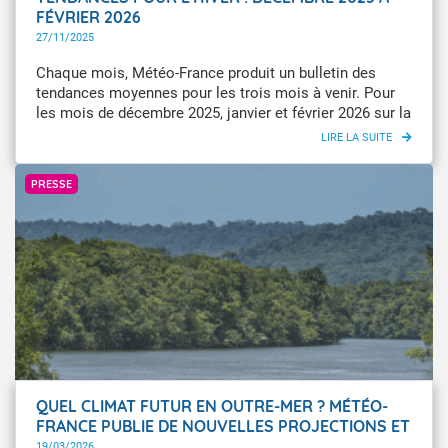
FÉVRIER 2026
27/11/2025
Chaque mois, Météo-France produit un bulletin des
tendances moyennes pour les trois mois à venir. Pour
les mois de décembre 2025, janvier et février 2026 sur la
France, le scénario plus chaud que la normale est le
plus probable pour la France. Pour les pluies, la
© imageBroker/Michael Runkel
prévisibilité est très limitée pour ce trimestre.
PRESSE
QUEL CLIMAT FUTUR EN OUTRE-MER ? MÉTÉO-
FRANCE PUBLIE DE NOUVELLES PROJECTIONS ET
MET À DISPOSITION SON SERVICE CLIMADIAG
19/03/2026