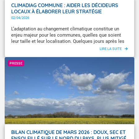
CLIMADIAG COMMUNE : AIDER LES DÉCIDEURS
LOCAUX À ÉLABORER LEUR STRATÉGIE
D’ADAPTATION AU CHANGEMENT CLIMATIQUE
02/04/2026
L’adaptation au changement climatique constitue un
enjeu majeur pour les communes, quelles que soient
leur taille et leur localisation. Quelques jours après les
élections municipales, Météo-France rappelle la mise à
disposition de “Climadiag Commune”, un service gratuit
Infoclimat / Téléphérique
pour accompagner les collectivités dans cette
PRESSE
démarche. En un clic, chacun peut accéder à un
diagnostic climatique à l’échelle locale avec des
indicateurs clés comme l’évolution des jours en vague
de chaleur, ou des cumuls de précipitations.
BILAN CLIMATIQUE DE MARS 2026 : DOUX, SEC ET
ENSOLEILLÉ SUR LE NORD DU PAYS, PLUS MITIGÉ