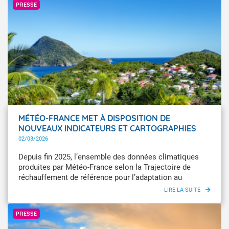
PRESSE
MÉTÉO-FRANCE MET À DISPOSITION DE
NOUVEAUX INDICATEURS ET CARTOGRAPHIES
CLIMATIQUES POUR LES ANTILLES
02/03/2026
Depuis fin 2025, l’ensemble des données climatiques
produites par Météo-France selon la Trajectoire de
réchauffement de référence pour l’adaptation au
changement climatique (TRACC) est disponible pour les
territoires ultramarins tropicaux, via le portail DRIAS,
GettyImages
Les futurs du climat. Pour faciliter la lecture,
PRESSE
l’appropriation et l’exploitation de ces données, Météo-
France met aujourd’hui à disposition de nouveaux