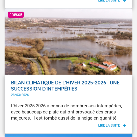
Infoclimat / sargawaen
PRESSE
BILAN CLIMATIQUE DE L'HIVER 2025-2026 : UNE
SUCCESSION D'INTEMPÉRIES
23/03/2026
L'hiver 2025-2026 a connu de nombreuses intempéries,
avec beaucoup de pluie qui ont provoqué des crues
majeures. Il est tombé aussi de la neige en quantité
abondante sur la plupart des massifs. Février 2026 est
devenu le mois de février le plus pluvieux jamais
GettyImages
enregistré.