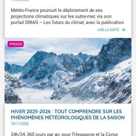
COMMUNE POUR LA GUYANE
Météo-France poursuit le déploiement de ses
projections climatiques sur les outre-mer, via son
portail DRIAS – Les futurs du climat, avec la publication
de nouveaux indicateurs et visualisations
cartographiques pour la Guyane. Parallèlement, le
Météo-France / Eddy Duluc
service Climadiag Commune est enrichi avec les
PRESSE
informations concernant les territoires de La Réunion,
de Mayotte et de Guyane.
HIVER 2025-2026 : TOUT COMPRENDRE SUR LES
PHÉNOMÈNES MÉTÉOROLOGIQUES DE LA SAISON
HIVERNALE
18/11/2025
24h/24, 365 jours par an, pour l’Hexagone et la Corse