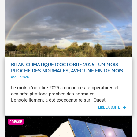
envergure, inédite pour ces territoires, pour répondre à
leurs besoins de connaissance sur le changement
climatique et soutenir les stratégies d’adaptation
locales.
BILAN CLIMATIQUE D'OCTOBRE 2025 : UN MOIS
PROCHE DES NORMALES, AVEC UNE FIN DE MOIS
AGITÉE
03/11/2025
Le mois d'octobre 2025 a connu des températures et
des précipitations proches des normales.
L'ensoleillement a été excédentaire sur l'Ouest.
CNES/ill./REGY Michel
PRESSE