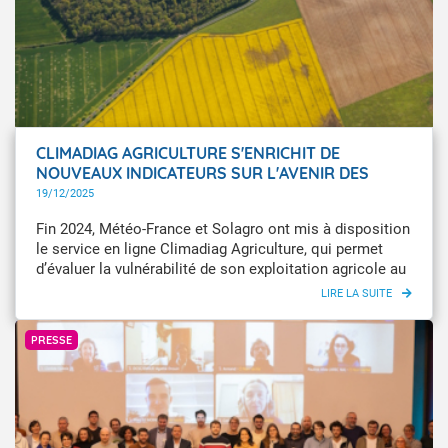
CLIMADIAG AGRICULTURE S'ENRICHIT DE
NOUVEAUX INDICATEURS SUR L'AVENIR DES
FORÊTS ET DEVIENT CLIMADIAG AGRICULTURE ET
19/12/2025
FORÊT
Fin 2024, Météo-France et Solagro ont mis à disposition
le service en ligne Climadiag Agriculture, qui permet
d’évaluer la vulnérabilité de son exploitation agricole au
changement climatique. En collaborant avec l’Office
national des forêts (ONF) et le Centre national de la
Météo-France / Jean-Marc Destruel
propriété forestière (CNPF), le service s'enrichit de
PRESSE
nouveaux indicateurs pour aider les acteurs forestiers à
anticiper localement les impacts du changement
climatique et à adapter la gestion des forêts.