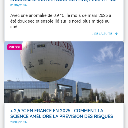
AU SUD
01/04/2026
Avec une anomalie de 0,9 °C, le mois de mars 2026 a
été doux sec et ensoleillé sur le nord, plus mitigé au
sud.
Météo-France
PRESSE
+ 2,5 °C EN FRANCE EN 2025 : COMMENT LA
SCIENCE AMÉLIORE LA PRÉVISION DES RISQUES
MÉTÉO-CLIMATIQUES
23/03/2026