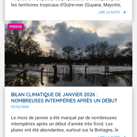
les territoires tropicaux d’Outre-mer (Guyane, Mayotte,
La Réunion, Nouvelle-Calédonie, Antilles, Polynésie
française) sont désormais disponibles via le portail
Infoclimat / Bernardt60
DRIAS – Les futurs du climat. En parallèle, de nouveaux
PRESSE
indicateurs selon la Trajectoire de réchauffement de
référence pour l’adaptation au changement climatique
(TRACC) ont été publiés pour la Nouvelle-Calédonie,
pour faciliter la compréhension et l’exploitation de ces
nouvelles données pour l’adaptation.
BILAN CLIMATIQUE DE JANVIER 2026 :
NOMBREUSES INTEMPÉRIES APRÈS UN DÉBUT
D'ANNÉE TRÈS FROID
02/02/2026
Le mois de janvier a été marqué par de nombreuses
intempéries après un début d'année très froid. Les
pluies ont été abondantes, surtout sur la Bretagne, le
Roussillon et la Corse, entraînant des inondations.