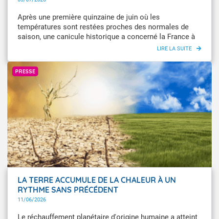
Après une première quinzaine de juin où les
températures sont restées proches des normales de
saison, une canicule historique a concerné la France à
partir du 17 juin. Les températures ont atteint des
niveaux inédits sur le pays en particulier entre le 22 et le
GettyImages
26 juin. Juin 2026 devient le mois de juin le plus chaud
PRESSE
jamais enregistré en France avec une température
moyenne de 22,7 °C (+3,8 °C), devant juin 2003 (+3,5 °C)
et juin 2025 (+3,3 °C).
LA TERRE ACCUMULE DE LA CHALEUR À UN
RYTHME SANS PRÉCÉDENT
11/06/2026
Le réchauffement planétaire d'origine humaine a atteint