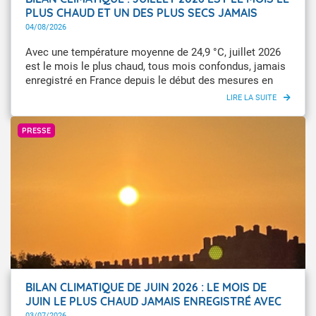
PLUS CHAUD ET UN DES PLUS SECS JAMAIS
ENREGISTRÉ EN FRANCE
04/08/2026
Avec une température moyenne de 24,9 °C, juillet 2026
est le mois le plus chaud, tous mois confondus, jamais
enregistré en France depuis le début des mesures en
1900, devant août 2003 (24,8 °C) et juillet 2006 (24,4 °C).
Juillet 2026 affiche une anomalie importante de +3,8 °C
Paul Salesse - Météo-France
par rapport à la normale pour les températures
PRESSE
moyennes (+5,2 °C pour les maximales). Il s’agit de l'un
des mois les plus secs ; le 3e mois de juillet le moins
pluvieux et le 2e mois de juillet le plus ensoleillé.
BILAN CLIMATIQUE DE JUIN 2026 : LE MOIS DE
JUIN LE PLUS CHAUD JAMAIS ENREGISTRÉ AVEC
UNE CANICULE HISTORIQUE
03/07/2026