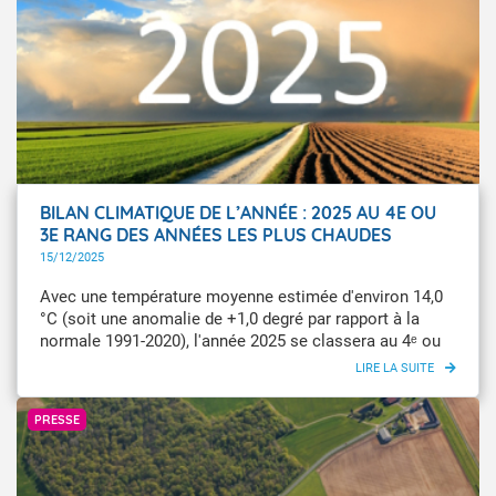
indicateurs et cartographies climatiques à fine échelle
pour les Antilles : Guadeloupe, Martinique et Îles du
Nord (Saint-Martin et Saint-Barthélemy).
BILAN CLIMATIQUE DE L’ANNÉE : 2025 AU 4E OU
3E RANG DES ANNÉES LES PLUS CHAUDES
JAMAIS ENREGISTRÉES EN FRANCE
15/12/2025
Avec une température moyenne estimée d'environ 14,0
°C (soit une anomalie de +1,0 degré par rapport à la
normale 1991-2020), l'année 2025 se classera au 4ᵉ ou
au 3ᵉ rang des années les plus chaudes jamais
enregistrées en France depuis le début des mesures en
GettyImages
1900, derrière les années 2022 et 2023, devant 2024.
PRESSE
C’est l’une des conclusions du bilan climatique 2025
présenté ce lundi 15 décembre par Virginie Schwarz,
PDG de Météo-France.