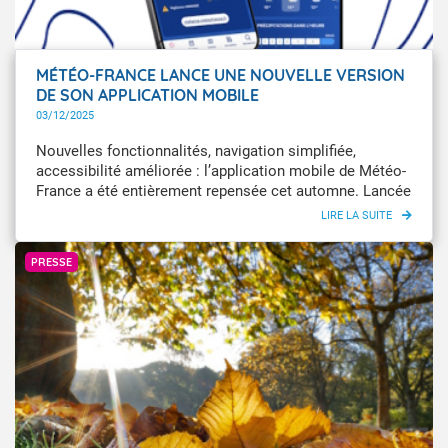
MÉTÉO-FRANCE LANCE UNE NOUVELLE VERSION
DE SON APPLICATION MOBILE
03/12/2025
Nouvelles fonctionnalités, navigation simplifiée,
accessibilité améliorée : l’application mobile de Météo-
France a été entièrement repensée cet automne. Lancée
cette semaine, la nouvelle version garantit un accès
plus fluide et enrichi aux prévisions météorologiques
GettyImages
nationales (Hexagone et Outre-mer) et à la Vigilance.
PRESSE