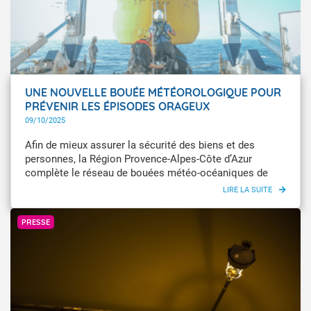
UNE NOUVELLE BOUÉE MÉTÉOROLOGIQUE POUR
PRÉVENIR LES ÉPISODES ORAGEUX
09/10/2025
Afin de mieux assurer la sécurité des biens et des
personnes, la Région Provence-Alpes-Côte d’Azur
complète le réseau de bouées météo-océaniques de
Météo-France en Méditerranée. En complément de
l’installation de cinq bouées autour de la Corse
L'Œil du Climat / François A.
financées par l’État pour le suivi des phénomènes, la
PRESSE
Région renforce ce réseau afin de mieux prendre en
compte les enjeux de sécurité météorologique des
personnes et des biens matériels en Provence-Alpes-
Côte d’Azur.