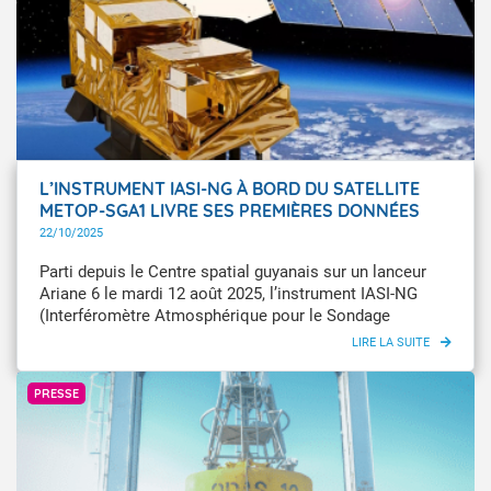
L’INSTRUMENT IASI-NG À BORD DU SATELLITE
METOP-SGA1 LIVRE SES PREMIÈRES DONNÉES
22/10/2025
Parti depuis le Centre spatial guyanais sur un lanceur
Ariane 6 le mardi 12 août 2025, l’instrument IASI-NG
(Interféromètre Atmosphérique pour le Sondage
Infrarouge Nouvelle génération) qui équipe le satellite
de météorologie Metop-SGA1 a livré ses premières
Météo-France / Eddy Duluc
mesures de sondage de l‘atmosphère.
PRESSE