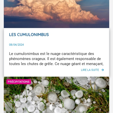
LES CUMULONIMBUS
08/04/2024
Le cumulonimbus est le nuage caractéristique des
phénomènes orageux. Il est également responsable de
toutes les chutes de grêle. Ce nuage géant et menaçant,
large de 5 à 15 km, peut s'élever jusqu'à 15 km d'altitude
sous nos latitudes. Un cumulonimbus de 1 km de large
Getty Images
sur 10 km de hauteur contient 1 million de litres d'eau. À
PRÉCIPITATIONS
son sommet, le cumulonimbus se heurte à la
stratosphère et s'étale largement, ce qui lui donne sa
forme générale d'enclume (ou, parfois, de panache ou
de chevelure ébouriffée).