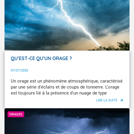
QU’EST-CE QU’UN ORAGE ?
07/07/2026
Un orage est un phénomène atmosphérique, caractérisé
par une série d'éclairs et de coups de tonnerre. L'orage
est toujours lié à la présence d'un nuage de type
cumulonimbus, dit aussi nuage d'orage. Quels en sont
les signes annonciateurs et les dangers associés ?
Getty Images
Comment se protéger de la foudre ? Que se passe-t-il au
ORAGES
cœur des cumulonimbus ?