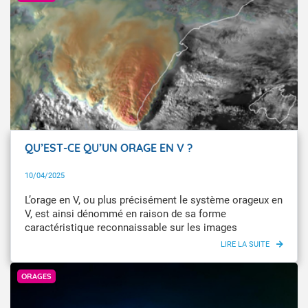
QU’EST-CE QU’UN ORAGE EN V ?
10/04/2025
L’orage en V, ou plus précisément le système orageux en
V, est ainsi dénommé en raison de sa forme
caractéristique reconnaissable sur les images
satellites, dans les canaux infrarouges en forme de V,
voire parfois en forme de U ou d’anneau. La pointe du
Getty Images
“V” est située à l’endroit où les orages se régénèrent,
ORAGES
c’est ici qu’on y trouve les phénomènes
météorologiques les plus dangereux, notamment des