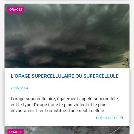
Infoclimat / Supercell54
ORAGES
L’ORAGE SUPERCELLULAIRE OU SUPERCELLULE
26/07/2024
L’orage supercellulaire, également appelé supercellule,
est le type d’orage isolé le plus violent et le plus
dévastateur. Il est constitué d’une seule cellule
orageuse, mais de plus grande taille (typiquement 20 à
40 km) au cœur de laquelle on trouve un puissant
© Météo-France
courant ascendant en rotation.
ORAGES