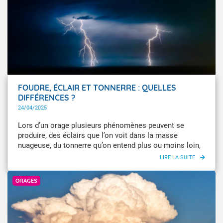
pluies diluviennes.
FOUDRE, ÉCLAIR ET TONNERRE : QUELLES
DIFFÉRENCES ?
24/04/2025
Lors d’un orage plusieurs phénomènes peuvent se
produire, des éclairs que l’on voit dans la masse
nuageuse, du tonnerre qu’on entend plus ou moins loin,
et de la foudre lorsqu’un éclair touche le sol. Ces trois
phénomènes ne sont pas toujours présents.
Getty Images
ORAGES