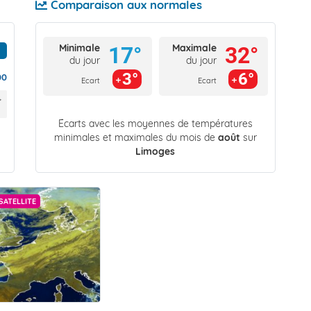
Comparaison aux normales
Minimale
Maximale
17°
32°
du jour
du jour
3°
6°
00
Ecart
Ecart
Écarts avec les moyennes de températures
minimales et maximales du mois de
août
sur
Limoges
SATELLITE