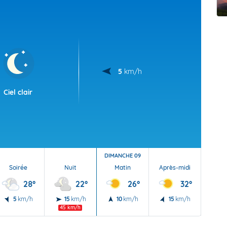
t Futuna
oid
5
km/h
Ciel clair
DIMANCHE 09
Soirée
Nuit
Matin
Après-midi
Soi
28°
22°
26°
32°
5
km/h
15
km/h
10
km/h
15
km/h
15
45 km/h