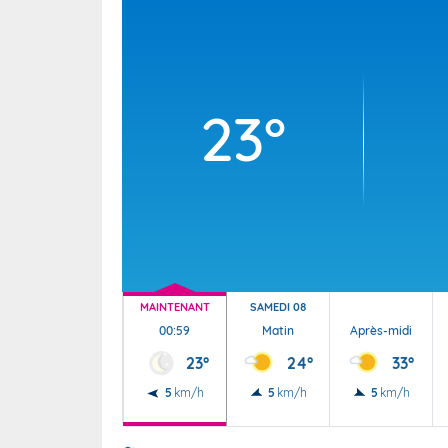
Wallis e
Grand fr
23°
MAINTENANT
SAMEDI 08
00:59
Matin
Après-midi
23°
24°
33°
5
km/h
5
km/h
5
km/h