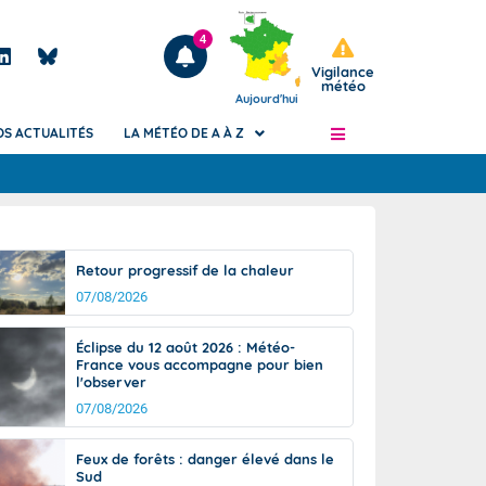
4
Vigilance
météo
Aujourd'hui
OS ACTUALITÉS
LA MÉTÉO DE A À Z
Articles
ngers
Retour progressif de la chaleur
Phénomènes dangereux de J+2 à J+7
07/08/2026
civile
Avertissement pluies intenses à l'échelle
des communes (Apic)
és
Éclipse du 12 août 2026 : Météo-
Bulletins Marine
France vous accompagne pour bien
l'observer
ateur de
Bulletins d'estimation du risque
d'avalanche
07/08/2026
-pompier
Météo des forêts
Feux de forêts : danger élevé dans le
Vigicrues
Sud