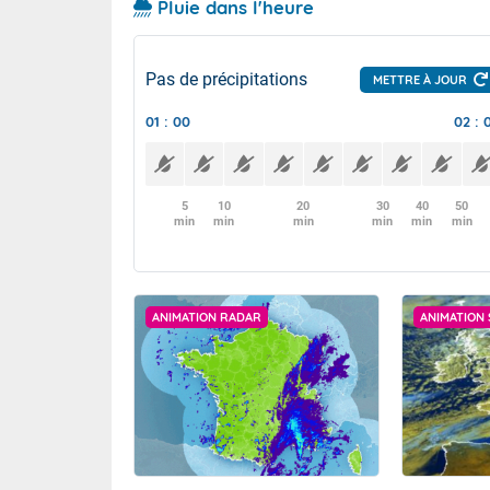
Pluie dans l'heure
Pas de précipitations
METTRE À JOUR
01 : 00
02 : 
5
10
20
30
40
50
min
min
min
min
min
min
ANIMATION RADAR
ANIMATION 