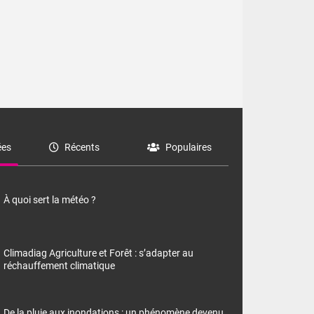
ssus des
es
Récents
Populaires
À quoi sert la météo ?
Climadiag Agriculture et Forêt : s’adapter au
réchauffement climatique
De la pluie aux inondations : un phénomène devenu