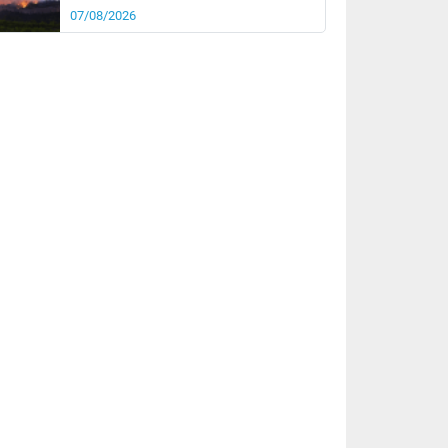
07/08/2026
rée
Nuit
27°
21°
km/h
5
km/h