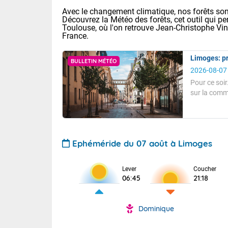
Avec le changement climatique, nos forêts sont
Découvrez la Météo des forêts, cet outil qui pe
Toulouse, où l'on retrouve Jean-Christophe Vi
France.
Limoges: pr
BULLETIN MÉTÉO
2026-08-07
Pour ce soir
sur la comm
Voici les tem
thermomètre
31 Lyon : 35 
modéré.
Pour ce soir.
: 32 Nancy : 
32 Lille : 28 
A 17 heures, 
hectopascals
Ephéméride du 07 août à Limoges
TENDANCE P
Demain : sam
Soleil génére
Pour la sema
Lever
Coucher
Très chaud
06:45
21:18
Le thermomètr
Au niveau du 
En matinée, le
températures 
Vent de Nord-
Le soleil domi
Tendance des
Dominique
donnent quel
Pour la nuit 
2026 :
sur les Pyrén