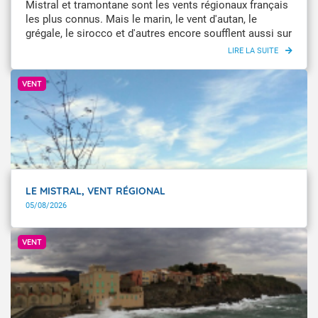
Mistral et tramontane sont les vents régionaux français
les plus connus. Mais le marin, le vent d'autan, le
grégale, le sirocco et d'autres encore soufflent aussi sur
certaines régions de l'Hexagone et de la Corse.
Comment naissent ces vents locaux ? Quelles sont
@ProvenceCCA via @Infoclimat
leurs caractéristiques ?
VENT
LE MISTRAL, VENT RÉGIONAL
05/08/2026
@alainh via @Infoclimat
VENT