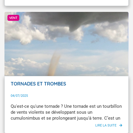
© Météo-France
VENT
TORNADES ET TROMBES
04/07/2025
Qu'est-ce qu'une tornade ? Une tornade est un tourbillon
de vents violents se développant sous un
cumulonimbus et se prolongeant jusqu'à terre. C’est un
phénomène assez bref et très localisé. La tornade est
rendue visible par les gouttelettes de condensation qui