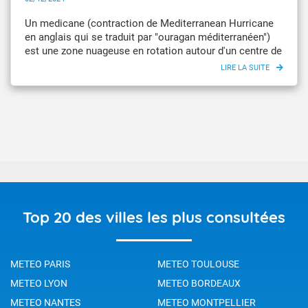
Un medicane (contraction de Mediterranean Hurricane
en anglais qui se traduit par "ouragan méditerranéen")
est une zone nuageuse en rotation autour d'un centre de
basses pressions dépourvu de nuages. Il se forme dans
le bassin méditerranéen et prend des caractéristiques
similaires à celles d’un cyclone tropical. Le medicane
est cependant d'une étendue inférieure et se forme le
plus souvent durant l'automne ou l'hiver. Des bandes
nuageuses porteuses de pluie s'enroulent en spirale
autour du centre de basses pressions.
Top 20 des villes les plus consultées
METEO PARIS
METEO TOULOUSE
METEO LYON
METEO BORDEAUX
METEO NANTES
METEO MONTPELLIER