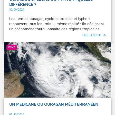
DIFFÉRENCE ?
30/09/2024
Les termes ouragan, cyclone tropical et typhon
recouvrent tous les trois la même réalité : ils désignent
un phénomène tourbillonnaire des régions tropicales
associé à des masses pluvio-orageuses organisées et
accompagnées de vents dont la vitesse est supérieure à
© Météo-France
64 nœuds, c'est-à-dire 118 km/h (soit force 12 sur
VENT
l'échelle de Beaufort).
UN MEDICANE OU OURAGAN MÉDITERRANÉEN
02/12/2024