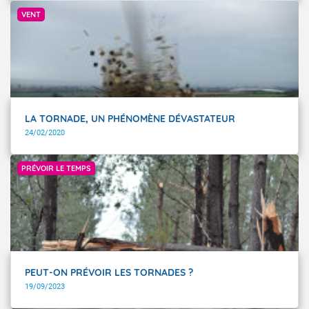
© Getty Images - PeteDraper.
y naissent, formant une excroissance du nuage en
VENT
forme d'entonnoir. Sur les surfaces liquides (mers,
océans), on parle de trombe. En France, leur diamètre
varie de quelques dizaines à plusieurs centaines de
mètres, pour un parcours de quelques kilomètres et une
durée de vie dépassant rarement 15 minutes. Un grand
tiers nord-ouest du pays et la côte méditerranéenne
sont plus sujets au risque de tornade.
LA TORNADE, UN PHÉNOMÈNE DÉVASTATEUR
24/02/2020
Getty Images
PRÉVOIR LE TEMPS
PEUT-ON PRÉVOIR LES TORNADES ?
19/09/2023