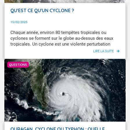
QU'EST CE QU'UN CYCLONE ?
15/02/2025
Chaque année, environ 80 tempêtes tropicales ou
cyclones se forment sur le globe au-dessus des eaux
tropicales. Un cyclone est une violente perturbation
atmosphérique qui se forme dans les régions
tropicales. C’est un phénomène tourbillonnaire et la
Météo-France
pression en son centre est très basse.
QUESTIONS
OURAGAN, CYCLONE OU TYPHON : QUELLE